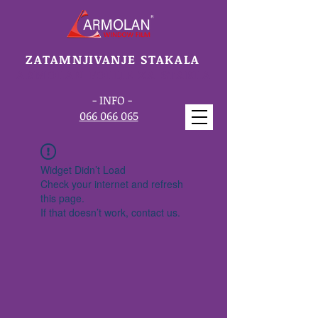
ZATAMNJIVANJE STAKALA
ARMOLAN FOLIJE ZA STAKLA
- INFO -
066 066 065
Widget Didn’t Load
Check your internet and refresh
this page.
If that doesn’t work, contact us.