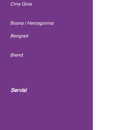
Crna Gora
www.tamnastaklapodgorica.com
www.armolan.me
Bosna i Hercegovina
www.armolan.ba
Beograd
www.zatamnjivanjebeograd.rs
www.tamnastaklabeograd.com
Brend
www.armolan.de
www.armolan.com
Servisi
Zatamnjivanje Beograd
Zatamnjivanje Novi Beograd
Zatamnjivanje Zemun
Zatamnjivanje Novi Sad