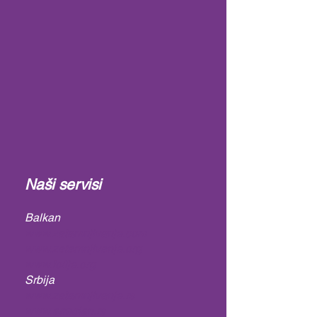
Naši servisi
Balkan
www.zatamnjivanje.com
www.zatamnjivanje.org
www.folije.org
Srbija
www.zatamnjivanje.rs
www.armolan.rs