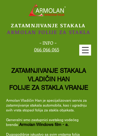
ZATAMNJIVANJE STAKALA
ARMOLAN FOLIJE ZA STAKLA
- INFO -
066 066 065
ZATAMNJIVANJE STAKALA
VLADIČIN HAN
FOLIJE ZA STAKLA VRANJE
Armolan Vladičin Han je s
pecijalizovani servis za
zatamnjivanje stakala automobila, kao i ugradnju
svih vrsta stopsol folija za stakla objekata.
Generalni smo zastupnici svetskog
vodećeg
Armolan Windows film - a.
brenda
Dugogodišnje iskustvo sa svim vrstama folija