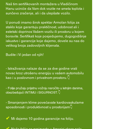
Naš tim sertifikovanih montažera u Vladičinom
Hanu uciniće da Vam dok vozite ne smeta toplota i
sunčevo zračenje, ali i da ulepšate vozilo.
U ponudi imamo širok spektar Armolan folija za
staklo koje garantuju praktičnost, udobnost ali i
estetski doprinos Vašem vozilu ili prostoru u kojem
boravite. Sertifikati koje posjedujemo, dugogodišnje
iskustvo i garancije koje dajemo, dovele su nas do
velikog broja zadovoljnih klijenata.
Budite i Vi jedan od njih!
- Istraživanja nalaze da se za dve godine vrati
novac kroz utrošenu energiju u vašem automobilu
kao i u poslovnom i privatnom prostoru.👇
-
Folije pružaju prijatnu vožnju naročito u letnjim danima,
obezbeđujući INTIMU i SIGURNOST.👇
- Smanjenjem klime povećavate kardiovaskularne
sposobnosti i produktivnost u prostorijam👇
✔
Mi dajemo 10 godina garancije na foliju.
✔