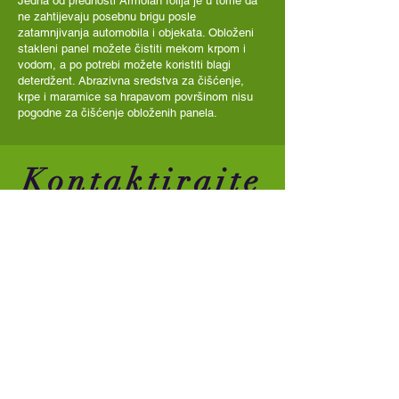
Jedna od prednosti Armolan folija je u tome da
ne zahtijevaju posebnu brigu posle
zatamnjivanja automobila i objekata. Obloženi
stakleni panel možete čistiti mekom krpom i
vodom, a po potrebi možete koristiti blagi
deterdžent. Abrazivna sredstva za čišćenje,
krpe i maramice sa hrapavom površinom nisu
pogodne za čišćenje obloženih panela.
Kontaktirajte
nas:
Zatamnjivanje stakala Vladičin
Han. Tel: 062
163 0239