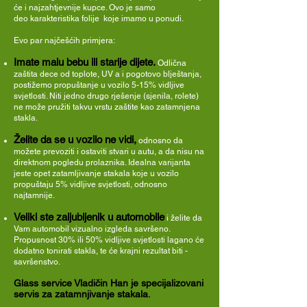
će i najzahtjevnije kupce. Ovo je samo
deo karakteristika folije koje imamo u ponudi.
Evo par najčešćih primjera:
Imate malu bebu ili starije dijete.
Odlična
zaštita dece od toplote, UV a i pogotovo blještanja,
postižemo propuštanje u vozilo 5-15% vidljive
svjetlosti. Niti jedno drugo rješenje (sjenila, rolete)
ne može pružiti takvu vrstu zaštite kao zatamnjena
stakla.
Želite da se u vozilo ne vidi,
odnosno da
možete prevoziti i ostaviti stvari u autu, a da nisu na
direktnom pogledu prolaznika. Idealna varijanta
jeste opet zatamljivanje stakala koje u vozilo
propuštaju 5% vidljive svjetlosti, odnosno
najtamnije.
Veliki ste zaljubljenik u automobile
i želite da
Vam automobil vizualno izgleda savršeno.
Propusnost 30% ili 50% vidljive svjetlosti lagano će
dodatno tonirati stakla, te će krajni rezultat biti -
savršenstvo.
Glass service Vladičin Han je specijalizovani
servis za zatamnjivanje stakala
.