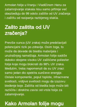
Armolan folije u Vranju i Vladičinom Hanu za
zatamnjivanje stakala nisu samo jeftinije već
obezbeđuju do 99 odsto zaštite od UV zračenja
i zaštitu od rasipanja razbijenog stakla.
Zašto zaštita od UV
zračenja?
Previše sunca (UV zraka) može predstavljati
potencijalni rizik po zdravlje. Osim toga, to
može da dovede do bledila materijala i
unutrašnjeg nameštaja. Armolan folije sadrže
duboko obojene visoko UV zaštićene poliester
folije koje mogu blokirati do 98% UV zraka.
Međutim, treba napomenuti da su UV zraci
samo jedan dio spektra sunčeve energije.
Ostale komponente, poput toplote, infracrvene
svetlosti, vidljive svetlosti mogu da izazovu
bleđenje boje. Zaštita od bledila boje može biti
različita i direktno zavisi od vrste folije za
zatamnjivanje.
Kako Armolan folije mogu