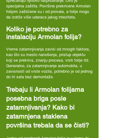
sprečavaju njihovo raspršavanje. Ovo je
specijalna zaštita. Površine prekrivene Armolan
folijom zaštićene su i od provala, a folije mogu
da izdrže više udaraca jakog inteziteta.
Koliko je potrebno za
instalaciju Armolan folija?
Vreme zatamnjivanja zavisi od mnogih faktora,
kao što su mesto nanošenja, pristup objektu
koji se prekriva, znanju procesa, vrsti folije itd.
Generalno, za zatamnjivanje automobila, u
zavisnosti od vrste vozila, potrebno je od jednog
do tri sata bez demontaže.
Trebaju li Armolan folijama
posebna briga posle
zatamnjivanja? Kako bi
zatamnjena staklena
površina trebala da se čisti?