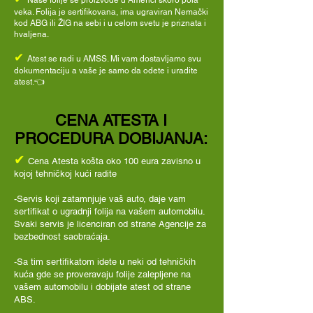
Naše folije se proizvode u Americi skoro pola
veka. Folija je sertifikovana, ima ugraviran Nemački
kod ABG ili ŽIG na sebi i u celom svetu je priznata i
hvaljena.
✔
Atest se radi u AMSS. Mi vam dostavljamo svu
dokumentaciju a vaše je samo da odete i uradite
atest.👈
CENA ATESTA I
PROCEDURA DOBIJANJA:
✔
Cena Atesta košta oko 100 eura zavisno u
kojoj tehničkoj kući radite
-Servis koji zatamnjuje vaš
auto,
daje
vam
sertifikat o ugradnji folija na vašem automobilu.
Svaki servis je licenciran od strane Agencije za
bezbednost saobraćaja.
-Sa tim sertifikatom idete u neki
od tehničkih
kuća gde se proveravaju folije zalepljene na
vašem automobilu i dobijate atest od strane
ABS.