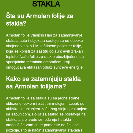
STAKLA
Šta su Armolan folije za
stakla?
Armolan folije Vladičin Han za zatamnjivanje
stakala auta i objekata sastoje se od duboko
obojene visoko UV zaštićene poliester folije,
koja se koristi za zaštitu od sunčevih zraka i
toplote. Naše folije za staklo obezbijeđene su
specijalnim metalnim omotačem, koji
omogućava efikasan odraz sunčeve energije.
Kako se zatamnjuju stakla
sa Armolan folijama?
Armolan folije za stakla su sa jedne strane
obložene lepkom i zaštitnim slojem. Lepak se
aktivira uklanjanjem zaštitnog sloja i prskanjem
sa sapunicom. Folija za staklo se postavlja na
staklo, a sloj vode između nje I stakla
omogućiće vam da je pomerate do željene
pozicije. I to je način zatamnjivanja stakala i