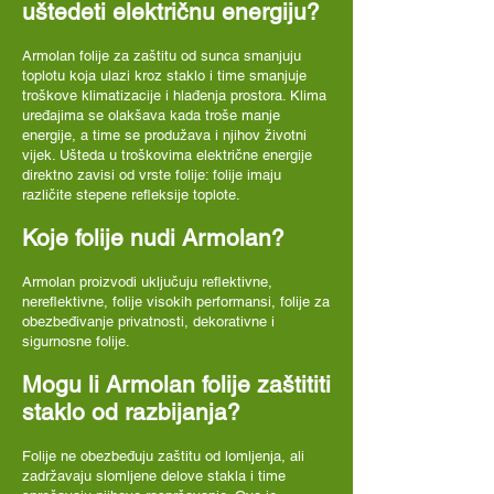
uštedeti električnu energiju?
Armolan folije za zaštitu od sunca smanjuju
toplotu koja ulazi kroz staklo i time smanjuje
troškove klimatizacije i hlađenja prostora. Klima
uređajima se olakšava kada troše manje
energije, a time se produžava i njihov životni
vijek. Ušteda u troškovima električne energije
direktno zavisi od vrste folije: folije imaju
različite stepene refleksije toplote.
Koje folije nudi Armolan?
Armolan proizvodi uključuju reflektivne,
nereflektivne, folije visokih performansi, folije za
obezbeđivanje privatnosti, dekorativne i
sigurnosne folije.
Mogu li Armolan folije zaštititi
staklo od razbijanja?
Folije ne obezbeđuju zaštitu od lomljenja, ali
zadržavaju slomljene delove stakla i time