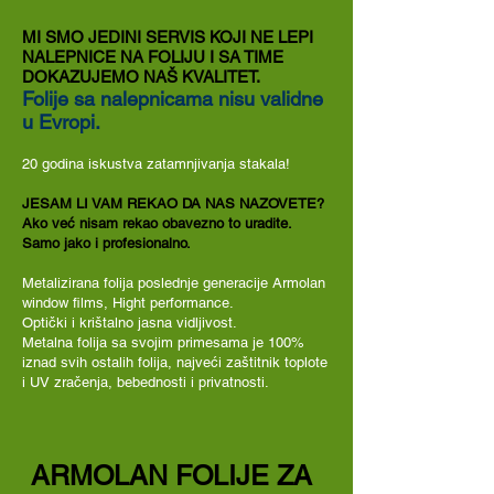
MI SMO JEDINI SERVIS KOJI NE LEPI
NALEPNICE NA FOLIJU I SA TIME
DOKAZUJEMO NAŠ KVALITET.
Folije sa nalepnicama nisu validne
u Evropi.
20 godina iskustva zatamnjivanja stakala!
JESAM LI VAM REKAO DA NAS NAZOVETE?
Ako već nisam rekao obavezno to uradite.
Samo jako i profesionalno.
Metalizirana folija poslednje generacije Armolan
window films, Hight performance.
Optički i krištalno jasna vidljivost.
Metalna folija sa svojim primesama je 100%
iznad svih ostalih folija, najveći zaštitnik toplote
i UV zračenja, bebednosti i privatnosti.
ARMOLAN FOLIJE ZA