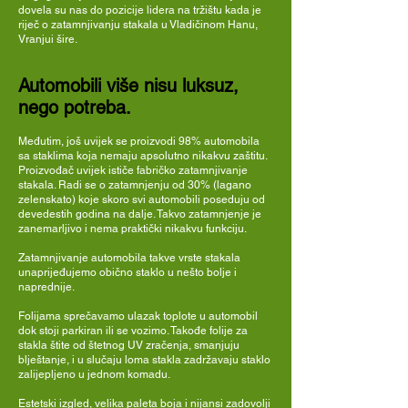
dovela su nas do pozicije lidera na tržištu kada je
riječ o zatamnjivanju stakala u Vladičinom Hanu,
Vranjui šire.
Automobili više nisu luksuz,
nego potreba.
Međutim, još uvijek se proizvodi 98% automobila
sa staklima koja nemaju apsolutno nikakvu zaštitu.
Proizvođač uvijek ističe fabričko zatamnjivanje
stakala. Radi se o zatamnjenju od 30% (lagano
zelenskato) koje skoro svi automobili poseduju od
devedestih godina na dalje. Takvo zatamnjenje je
zanemarljivo i nema praktički nikakvu funkciju.
Zatamnjivanje automobila takve vrste stakala
unaprijeđujemo obično staklo u nešto bolje i
naprednije.
Folijama sprečavamo ulazak toplote u automobil
dok stoji parkiran ili se vozimo. Takođe folije za
stakla štite od štetnog UV zračenja, smanjuju
blještanje, i u slučaju loma stakla zadržavaju staklo
zalijepljeno u jednom komadu.
Estetski izgled, velika paleta boja i nijansi zadovolji